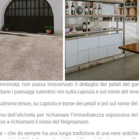
innovata; non passa inosservato il dettaglio dei petali del gar
dano i paesaggi salentini: oro sulla capsula e sul nome del vino, c
 salmone tenue, su capsula e trame dei petali e poi sul nome del 
mo dell’etichetta per richiamare l’immediatezza espressiva del v
nso a richiamare il rosso del Negroamaro.
ina – che da sempre ha una lunga tradizione di uve nere antiche