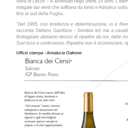
Nera di Lecce –
è avvenuto negli ultimi 15 anni. L’ottim
mitigate dai venti che soffiano da Ionio e Adriatico sull
fino al sud della Puglia.
"
Nel 1995, con timidezza e determinazione, io e Ren
racconta Stefano Garofano -
Sembra ieri ma a cavallo
festeggiare abbiamo deciso di ripartire da noi, dalle nost
Sud ricco e controverso. Ripartire non è ricominciare, r
U
fficio stampa -
Annalucia Galeone