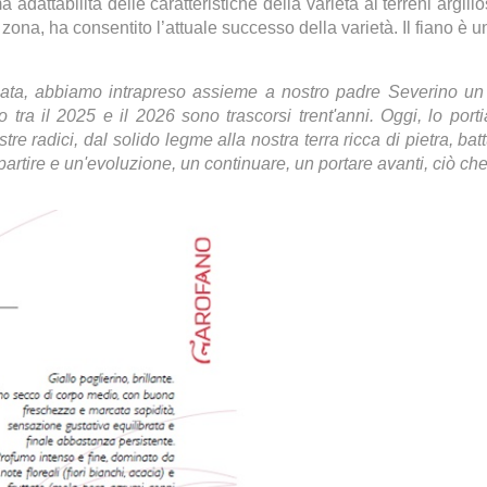
a adattabilità delle caratteristiche della varietà ai terreni argi
a zona, ha consentito l’attuale successo della varietà. Il fiano è
ata, abbiamo intrapreso assieme a nostro padre Severino un
 tra il 2025 e il 2026 sono trascorsi trent'anni. Oggi, lo por
re radici, dal solido legme alla nostra terra ricca di pietra, batt
ipartire e un'evoluzione, un continuare, un portare avanti, ciò c