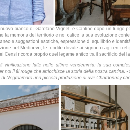
l nuovo
bianco di Garofano Vigneti e Cantine dopo un lungo peri
 la memoria del territorio e nel calice la sua evoluzione cont
raneo e suggestioni esotiche, espressione di equilibrio e identit
zione nel Medioevo, le rendite dovute ai signori o agli enti reli
 Censi ricorda proprio quel legame antico tra il sacrificio del la
 vinificazione fatte nelle ultime vendemmia: la sua compless
 noi il fil rouge che arricchisce la storia della nostra cantina
. 
neti di Negroamaro una piccola produzione di uve Chardonnay che