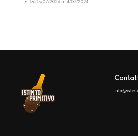
Da
13/07/2024
a
14/07/2024
Contatt
info@istint