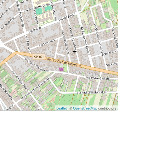
Leaflet
| ©
OpenStreetMap
contributors