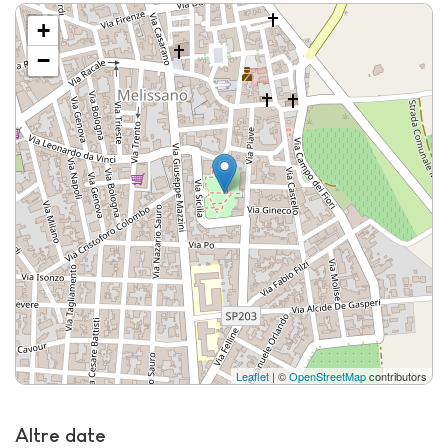
+
−
Leaflet
| ©
OpenStreetMap
contributors
Altre date