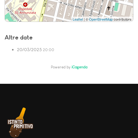
Leaflet
| ©
OpenStreetMap
contributors
Altre date
20/03/2025
20:00
Powered by
iCagenda