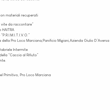
con materiali recuperati
: vite da raccontare”
po HAITRA
“P.R.I.M.I.T.I.V.O.”
ella Pro Loco Marciana,Panificio Migiani,Azienda Giulio D’Aversa
abriele Intermite
della “Caccia al Rifiuto”
nte.
l Primitivo, Pro Loco Marciana