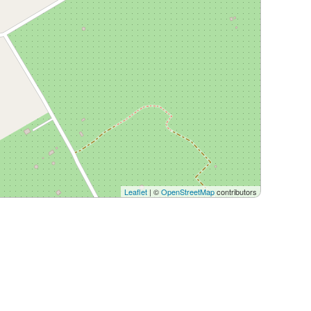
Leaflet
| ©
OpenStreetMap
contributors