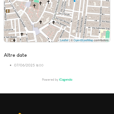
Leaflet
| ©
OpenStreetMap
contributors
Altre date
07/06/2025
18:00
Powered by
iCagenda