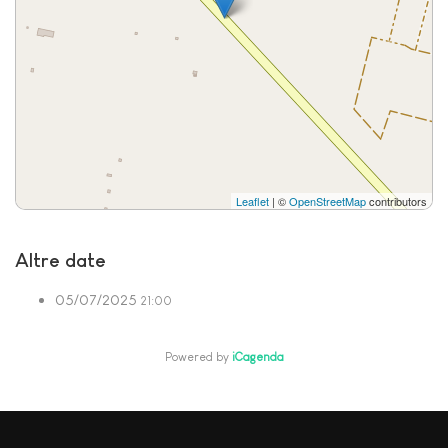
Leaflet
| ©
OpenStreetMap
contributors
Altre date
05/07/2025
21:00
Powered by
iCagenda