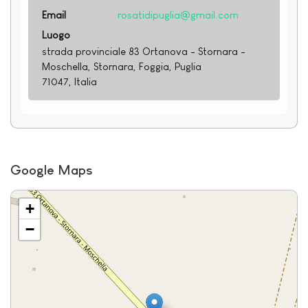
Email
rosatidipuglia@gmail.com
Luogo
strada provinciale 83 Ortanova - Stornara -
Moschella, Stornara, Foggia, Puglia
71047, Italia
Google Maps
+
−