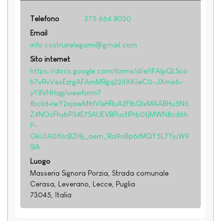
Telefono
375 664 8030
Email
info.costruirelegami@gmail.com
Sito internet
https://docs.google.com/forms/d/e/1FAIpQLSco
h7vRvVexEzrgAFAmMRgq22ifXKiieC0-JXmx6-
yY8VHHqg/viewform?
fbclid=IwY2xjawMfrlVleHRuA2FlbQIxMAABHu5N5
Z4NOcFhybP34E7SAUEVBPustIPrb0tjMWN8cd6h
P-
GkU1A0f0cBZHIj_aem_Ra9oBp6rMQY5L7YjuW9
SlA
Luogo
Masseria Signora Porzia, Strada comunale
Cerasa, Leverano, Lecce, Puglia
73045, Italia