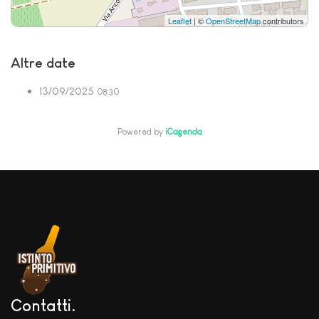
Leaflet
| ©
OpenStreetMap
contributors
Altre date
13/09/2025
08:30
Powered by
iCagenda
Contatti