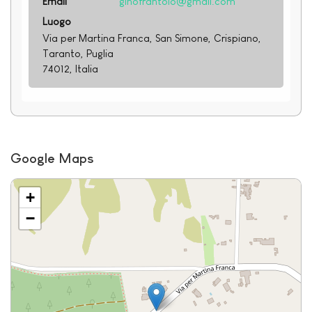
Email
ginofrantoio@gmail.com
Luogo
Via per Martina Franca, San Simone, Crispiano,
Taranto, Puglia
74012, Italia
Google Maps
+
−