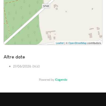
Leaflet
| ©
OpenStreetMap
contributors
Altre date
21/06/2026
09:30
Powered by
iCagenda