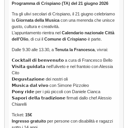
Programma di Crispiano (TA) del 21 giugno 2026
Tra gli ulivi secolari di Crispiano, il 21 giugno celebriamo
la
Giornata della Musica
con una merenda che unisce
gusto, cultura e creatività.
L’appuntamento rientra nel
Calendario nazionale Città
dell'Olio
, di cui il
Comune di Crispiano
è parte.
Dalle 9.30 alle 13.30, a
Tenuta la Francesca
, vivrai:
𝗖𝗼𝗰𝗸𝘁𝗮𝗶𝗹 𝗱𝗶 𝗯𝗲𝗻𝘃𝗲𝗻𝘂𝘁𝗼 a cura di Francesco Bello
𝗩𝗶𝘀𝗶𝘁𝗮 𝗴𝘂𝗶𝗱𝗮𝘁𝗮 nell’uliveto e nel frantoio con Alessia
Cito
𝗗𝗲𝗴𝘂𝘀𝘁𝗮𝘇𝗶𝗼𝗻𝗲 dei nostri oli
𝗠𝘂𝘀𝗶𝗰𝗮 𝗱𝗮𝗹 𝘃𝗶𝘃𝗼 con Simone Pizzoleo
𝗣𝗼𝗻𝘆 𝗿𝗶𝗱𝗲 per i più piccoli con Daniele Cianca
𝗦𝗮𝗽𝗼𝗿𝗶 𝗱𝗲𝗹𝗹𝗮 𝘁𝗿𝗮𝗱𝗶𝘇𝗶𝗼𝗻𝗲 firmati dallo chef Alessio
Chiarelli
Ticket:
15€
Ingresso gratuito
per persone con disabilità e ragazzi
sotto i 14 anni