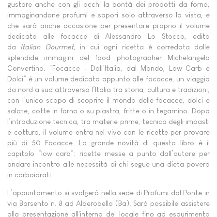
gustare anche con gli occhi la bontà dei prodotti da forno,
immaginandone profumi e sapori solo attraverso la vista, e
che sarà anche occasione per presentare proprio il volume
dedicato alle focacce di Alessandro Lo Stocco, edito
da
Italian Gourmet
, in cui ogni ricetta è corredata dalle
splendide immagini del food photographer Michelangelo
Convertino. “Focacce – Dall’Italia, dal Mondo, Low Carb e
Dolci” è un volume dedicato appunto alle focacce, un viaggio
da nord a sud attraverso l’Italia tra storia, cultura e tradizioni,
con l’unico scopo di scoprire il mondo delle focacce, dolci e
salate, cotte in forno o su piastra, fritte o in tegamino. Dopo
l’introduzione tecnica, tra materie prime, tecnica degli impasti
e cottura, il volume entra nel vivo con le ricette per provare
più di 50 Focacce. La grande novità di questo libro è il
capitolo “low carb”: ricette messe a punto dall’autore per
andare incontro alle necessità di chi segue una dieta povera
in carboidrati.
L’appuntamento si svolgerà nella sede di Profumi dal Ponte in
via Barsento n. 8 ad Alberobello (Ba). Sarà possibile assistere
alla presentazione all'interno del locale fino ad esaurimento