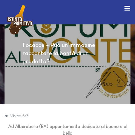
Focacce - Può un’immagine
raccontare la bontà di un
prodotto?
Visite: 547
Ad Alberobello (BA) appuntamento dedicato al buono e al
bello