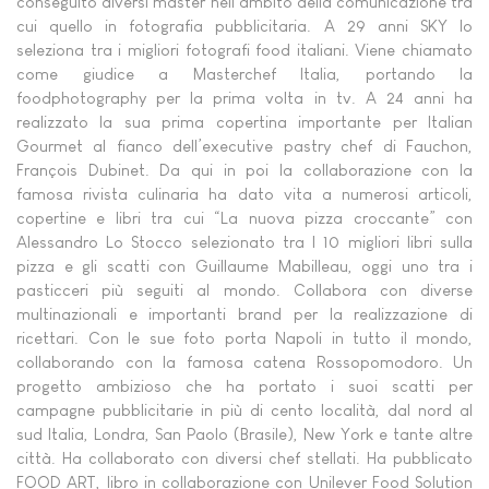
conseguito diversi master nell’ambito della comunicazione tra
cui quello in fotografia pubblicitaria. A 29 anni SKY lo
seleziona tra i migliori fotografi food italiani. Viene chiamato
come giudice a Masterchef Italia, portando la
foodphotography per la prima volta in tv. A 24 anni ha
realizzato la sua prima copertina importante per Italian
Gourmet al fianco dell’executive pastry chef di Fauchon,
François Dubinet. Da qui in poi la collaborazione con la
famosa rivista culinaria ha dato vita a numerosi articoli,
copertine e libri tra cui “La nuova pizza croccante” con
Alessandro Lo Stocco selezionato tra I 10 migliori libri sulla
pizza e gli scatti con Guillaume Mabilleau, oggi uno tra i
pasticceri più seguiti al mondo. Collabora con diverse
multinazionali e importanti brand per la realizzazione di
ricettari. Con le sue foto porta Napoli in tutto il mondo,
collaborando con la famosa catena Rossopomodoro. Un
progetto ambizioso che ha portato i suoi scatti per
campagne pubblicitarie in più di cento località, dal nord al
sud Italia, Londra, San Paolo (Brasile), New York e tante altre
città. Ha collaborato con diversi chef stellati. Ha pubblicato
FOOD ART, libro in collaborazione con Unilever Food Solution